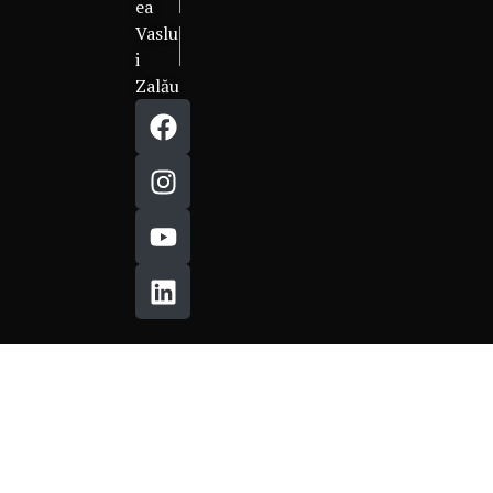
ea
Vaslu
i
Zalău