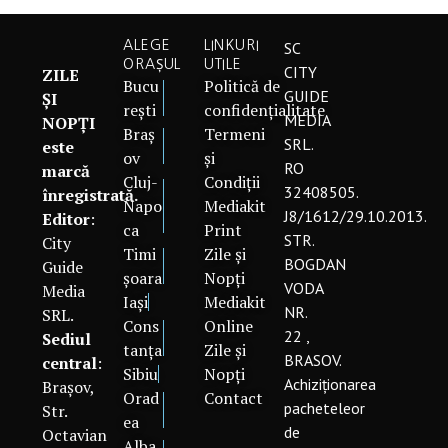
ALEGE
LINKURI
SC
ORAȘUL
UTILE
CITY
ZILE
Bucu
Politică de
GUIDE
ȘI
rești
confidențialitate
MEDIA
NOPȚI
Braș
Termeni
SRL.
este
ov
și
RO
marcă
Cluj-
Condiții
32408505.
înregistrată.
Napo
Mediakit
J8/1612/29.10.2013.
Editor
:
ca
Print
STR.
City
Timi
Zile și
BOGDAN
Guide
șoara
Nopți
VODA
Media
Iași
Mediakit
NR.
SRL.
Cons
Online
22 ,
Sediul
tanța
Zile și
BRASOV.
central
:
Sibiu
Nopți
Achiziționarea
Brașov,
Orad
Contact
pacheteleor
Str.
ea
de
Octavian
Alba