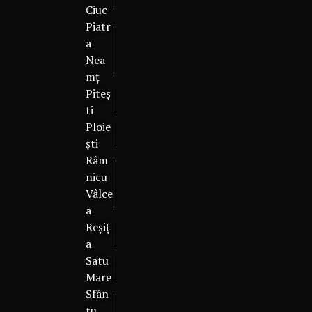
Ciuc
Piatr
a
Nea
mț
Piteș
ti
Ploie
ști
Râm
nicu
Vâlce
a
Reșiț
a
Satu
Mare
Sfân
tu