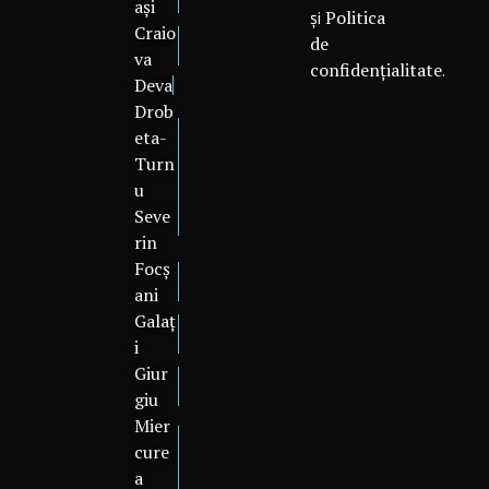
ași
Politica
și
Craio
de
va
confidențialitate
.
Deva
Drob
eta-
Turn
u
Seve
rin
Focș
ani
Galaț
i
Giur
giu
Mier
cure
a