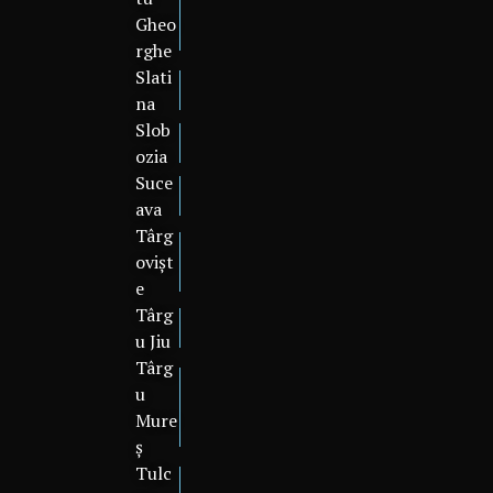
Gheo
rghe
Slati
na
Slob
ozia
Suce
ava
Târg
ovișt
e
Târg
u Jiu
Târg
u
Mure
ș
Tulc