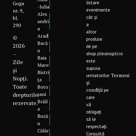
listare
Goga
-Iulia
evenimente
nr. 9,
Alex
cât și
bl.
andri
a
290
a
altor
Arad
©
produse
Bacă
2026
de pe
u
–
shop.zilesinopti.ro
Baia
este
Zile
Mare
supusa
și
Bistri
Termeni
urmatorilor
Nopți.
ța
și
Toate
Boto
condiții
pe
șani
drepturile
care
Brăil
rezervate.
vă
a
obligați
Buză
să le
u
respectați.
Călăr
Consultă