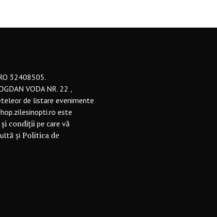
 RO 32408505.
BOGDAN VODA NR. 22 ,
eteleor de listare evenimente
shop.zilesinopti.ro este
și condiții
pe care vă
Politica de
sultă și