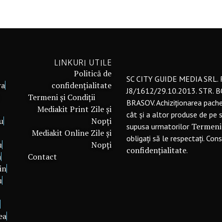
LINKURI UTILE
Politică de
SC CITY GUIDE MEDIA SRL.
ra
confidențialitate
J8/1612/29.10.2013. STR. 
Termeni și Condiții
BRASOV. Achiziționarea pach
Mediakit Print Zile și
cât și a altor produse de pe 
u
Nopți
Termeni 
supusa urmatorilor
Mediakit Online Zile și
obligați să le respectați. Con
u
Nopți
confidențialitate
.
a
Contact
in
u
i
ea