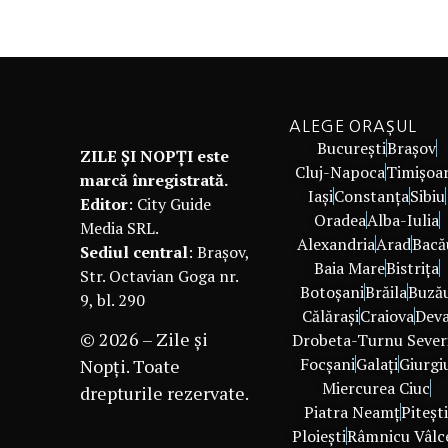
ALEGE ORAȘUL
București
Brașov
ZILE ȘI NOPȚI este
Cluj-Napoca
Timișoa
marcă înregistrată.
Iași
Constanța
Sibiu
Editor
: City Guide
Oradea
Alba-Iulia
Media SRL.
Alexandria
Arad
Bacă
Sediul central
: Brașov,
Baia Mare
Bistrița
Str. Octavian Goga nr.
Botoșani
Brăila
Buză
9, bl. 290
Călărași
Craiova
Dev
© 2026 – Zile și
Drobeta-Turnu Sever
Focșani
Galați
Giurgi
Nopți. Toate
Miercurea Ciuc
drepturile rezervate.
Piatra Neamț
Piteșt
Ploiești
Râmnicu Vâlc