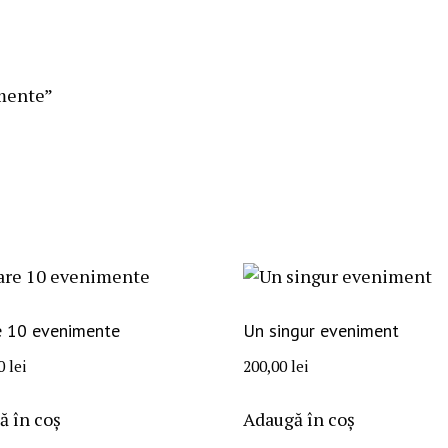
imente”
e 10 evenimente
Un singur eveniment
00
lei
200,00
lei
ă în coș
Adaugă în coș